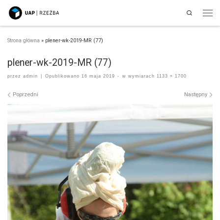
Search
Przejdź do treści
Men
Strona główna
»
plener-wk-2019-MR (77)
plener-wk-2019-MR (77)
przez
admin
|
Opublikowano
16 maja 2019
-
w wymiarach
1133 × 1700
Nawigacja po obrazach
Poprzedni
Następny