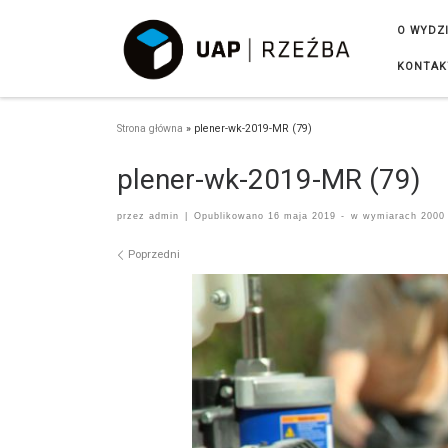
Przejdź do treści
O WYDZ
KONTAK
Strona główna
»
plener-wk-2019-MR (79)
plener-wk-2019-MR (79)
przez
admin
|
Opublikowano
16 maja 2019
-
w wymiarach
2000 
Nawigacja po obrazach
Poprzedni