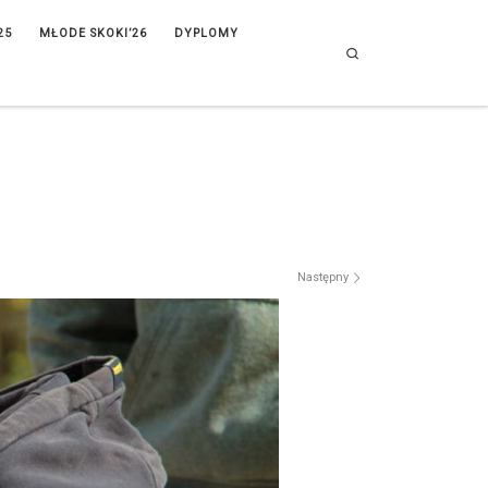
25
MŁODE SKOKI’26
DYPLOMY
Search
Następny