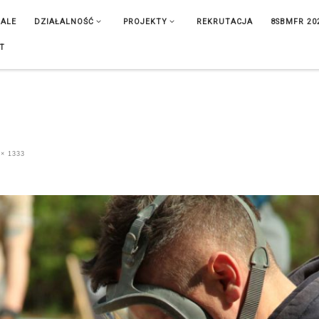
IALE
DZIAŁALNOŚĆ
PROJEKTY
REKRUTACJA
8SBMFR 20
T
× 1333