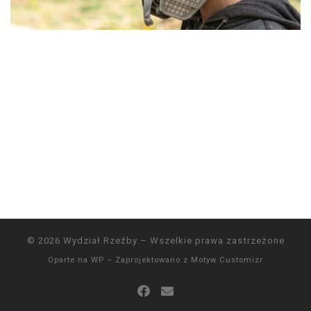
© 2026
Wydział Rzeźby
– Wszelkie prawa zastrzeżone
Oparte na
WP
– Zaprojektowano z
Motyw Customizr