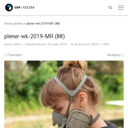
Search
Przejdź do treści
Men
Strona główna
»
plener-wk-2019-MR (88)
plener-wk-2019-MR (88)
przez
admin
|
Opublikowano
16 maja 2019
-
w wymiarach
2000 × 1333
Nawigacja po obrazach
Poprzedni
Następny