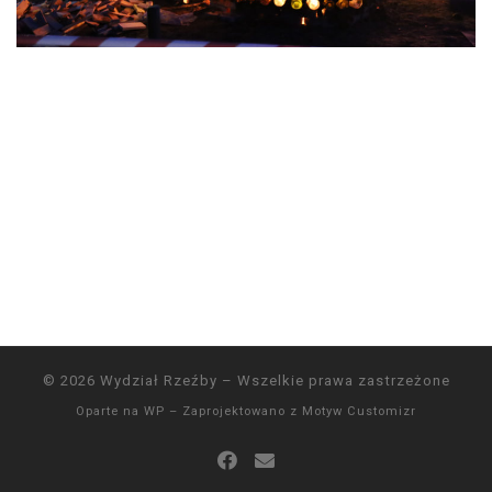
© 2026
Wydział Rzeźby
– Wszelkie prawa zastrzeżone
Oparte na
WP
– Zaprojektowano z
Motyw Customizr