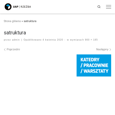
Search
Przejdź do treści
Men
Strona główna
»
satruktura
satruktura
przez
admin
|
Opublikowano
4 kwietnia 2020
-
w wymiarach
900 × 185
Nawigacja po obrazach
Poprzedni
Następny