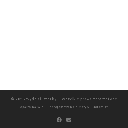
© 2026
Wydział Rzeźby
– Wszelkie prawa zastrzeżone
Oparte na
WP
– Zaprojektowano z
Motyw Customizr