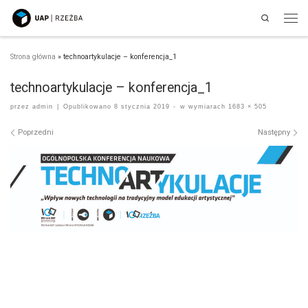
Search
Przejdź do treści
Men
Strona główna
»
technoartykulacje – konferencja_1
technoartykulacje – konferencja_1
przez
admin
|
Opublikowano
8 stycznia 2019
-
w wymiarach
1683 × 505
Nawigacja po obrazach
Poprzedni
Następny