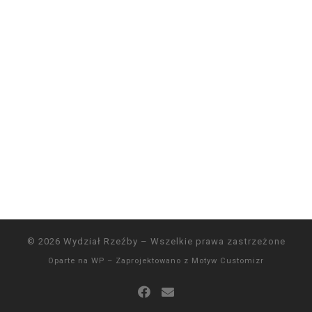
© 2026
Wydział Rzeźby
– Wszelkie prawa zastrzeżone
Oparte na
WP
– Zaprojektowano z
Motyw Customizr