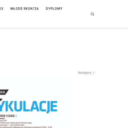
25
MŁODE SKOKI’26
DYPLOMY
Search
Następny