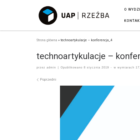
Przejdź do treści
O WYDZ
KONTAK
Strona główna
»
technoartykulacje – konferencja_4
technoartykulacje – konfe
przez
admin
|
Opublikowano
8 stycznia 2019
-
w wymiarach
17
Nawigacja po obrazach
Poprzedni