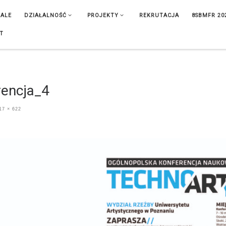
IALE
DZIAŁALNOŚĆ
PROJEKTY
REKRUTACJA
8SBMFR 20
T
rencja_4
17 × 622