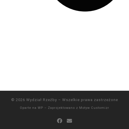
© 2026
Wydział Rzeźby
– Wszelkie prawa zastrzeżone
Oparte na
WP
– Zaprojektowano z
Motyw Customizr