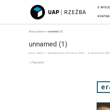
Przejdź do treści
O WYDZ
KONTAK
Strona główna
»
unnamed (1)
unnamed (1)
przez
admin
|
Opublikowano
18 marca 2016
-
w wymiarach
600
Nawigacja po obrazach
Poprzedni