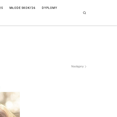
25
MŁODE SKOKI’26
DYPLOMY
Search
Następny