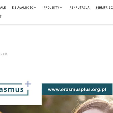
IALE
DZIAŁALNOŚĆ
PROJEKTY
REKRUTACJA
8SBMFR 20
T
 × 852