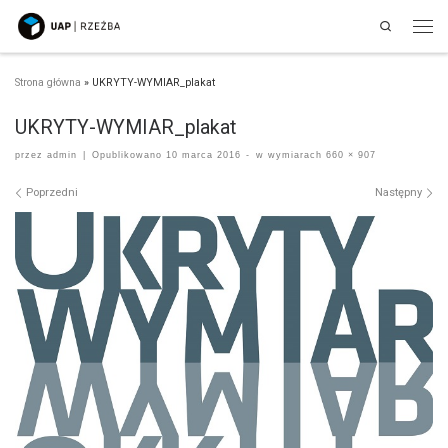
Search
Przejdź do treści
Men
Strona główna
»
UKRYTY-WYMIAR_plakat
UKRYTY-WYMIAR_plakat
przez
admin
|
Opublikowano
10 marca 2016
-
w wymiarach
660 × 907
Nawigacja po obrazach
Poprzedni
Następny