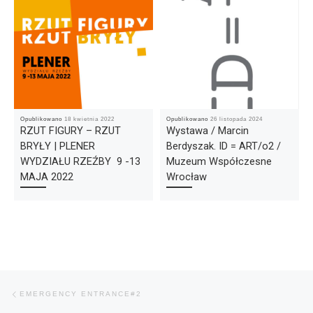
Opublikowano
18 kwietnia 2022
Opublikowano
26 listopada 2024
RZUT FIGURY – RZUT
Wystawa / Marcin
BRYŁY | PLENER
Berdyszak. ID = ART/o2 /
WYDZIAŁU RZEŹBY 9 -13
Muzeum Współczesne
MAJA 2022
Wrocław
Nawigacja wpisu
Poprzedni wpis
EMERGENCY ENTRANCE#2