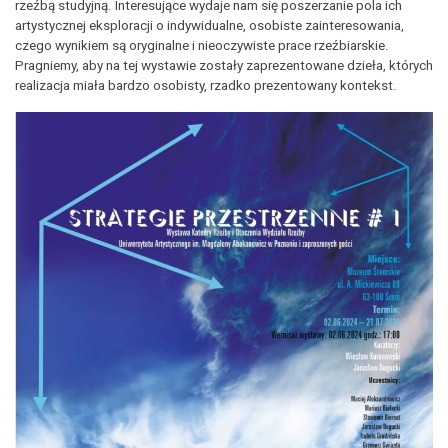
rzeźbą studyjną. Interesujące wydaje nam się poszerzanie pola ich
artystycznej eksploracji o indywidualne, osobiste zainteresowania,
czego wynikiem są oryginalne i nieoczywiste prace rzeźbiarskie.
Pragniemy, aby na tej wystawie zostały zaprezentowane dzieła, których
realizacja miała bardzo osobisty, rzadko prezentowany kontekst.