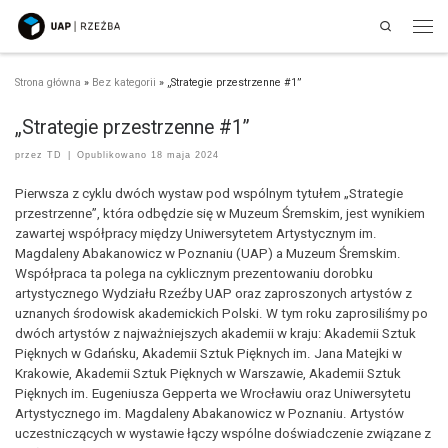
Search
Przejdź do treści
Men
Strona główna
»
Bez kategorii
»
„Strategie przestrzenne #1”
„Strategie przestrzenne #1”
przez
TD
|
Opublikowano
18 maja 2024
Pierwsza z cyklu dwóch wystaw pod wspólnym tytułem „Strategie
przestrzenne”, która odbędzie się w Muzeum Śremskim, jest wynikiem
zawartej współpracy między Uniwersytetem Artystycznym im.
Magdaleny Abakanowicz w Poznaniu (UAP) a Muzeum Śremskim.
Współpraca ta polega na cyklicznym prezentowaniu dorobku
artystycznego Wydziału Rzeźby UAP oraz zaproszonych artystów z
uznanych środowisk akademickich Polski. W tym roku zaprosiliśmy po
dwóch artystów z najważniejszych akademii w kraju: Akademii Sztuk
Pięknych w Gdańsku, Akademii Sztuk Pięknych im. Jana Matejki w
Krakowie, Akademii Sztuk Pięknych w Warszawie, Akademii Sztuk
Pięknych im. Eugeniusza Gepperta we Wrocławiu oraz Uniwersytetu
Artystycznego im. Magdaleny Abakanowicz w Poznaniu. Artystów
uczestniczących w wystawie łączy wspólne doświadczenie związane z