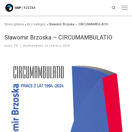
Search
Przejdź do treści
Men
Strona główna
»
Bez kategorii
»
Sławomir Brzoska – CIRCUMAMBULATIO
Sławomir Brzoska – CIRCUMAMBULATIO
przez
TD
|
Opublikowano
14 czerwca 2024