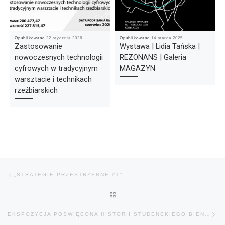
Opublikowano
22 stycznia 2026
Opublikowano
14 marca 2025
Zastosowanie
Wystawa | Lidia Tańska |
nowoczesnych technologii
REZONANS | Galeria
cyfrowych w tradycyjnym
MAGAZYN
warsztacie i technikach
rzeźbiarskich
Nawigacja wpisu
Poprzedni wpis
„STRATEGIE PRZESTRZENNE #1”
POWRÓT DO LISTY POSTÓW
Na
EKSPOZYCJA POŚWIĘCONA HISTORII STUDENCKIEGO BIENNALE MAŁEJ FORMY RZEŹBIARSKIEJ W BUDYNKU B