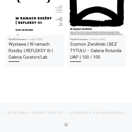
Opublikowano
4 maja 2023
Opublikowano
1 marca 2021
Wystawa | W ramach
Szymon Zwoliński | BEZ
Rzeźby | REFLEKSY III |
TYTUŁU – Galeria Rotunda
Galeria Curators’Lab
UAP | 100 / 100
Nawigacja wpisu
Poprzedni wpis
WYSTAWA / ROBERT BARTEL – „POMIĘDZY ŚWIADOMOŚCIĄ A NIEŚWIADOMOŚCIĄ” / GALERIA „SKLEPIK Z MARZENIAMI” W GLIWICACH
POWRÓT DO LISTY POSTÓW