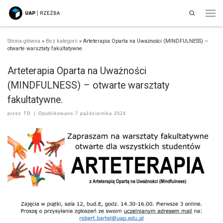
Search
Przejdź do treści
Men
Strona główna
»
Bez kategorii
»
Arteterapia Oparta na Uważności (MINDFULNESS) –
otwarte warsztaty fakultatywne.
Arteterapia Oparta na Uważności
(MINDFULNESS) – otwarte warsztaty
fakultatywne.
przez
TD
|
Opublikowano
7 października 2024