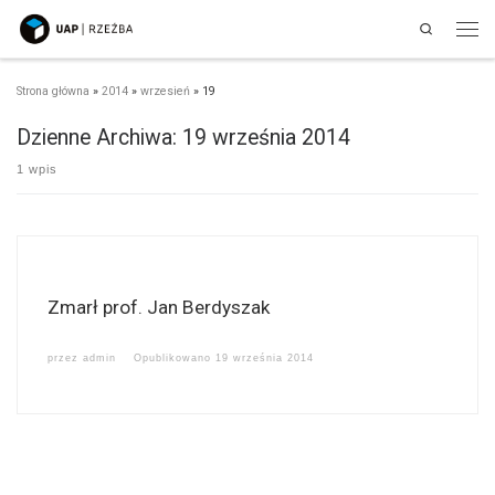
Search
Przejdź do treści
Men
Strona główna
»
2014
»
wrzesień
»
19
Dzienne Archiwa:
19 września 2014
1 wpis
Zmarł prof. Jan Berdyszak
przez
admin
Opublikowano
19 września 2014