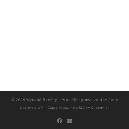
© 2026
Wydział Rzeźby
– Wszelkie prawa zastrzeżone
Oparte na
WP
– Zaprojektowano z
Motyw Customizr