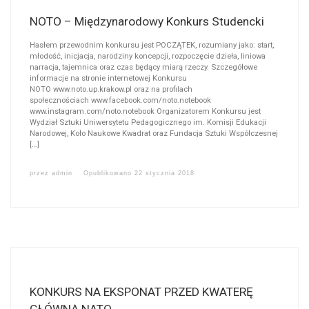
NOTO – Międzynarodowy Konkurs Studencki
Hasłem przewodnim konkursu jest POCZĄTEK, rozumiany jako: start,
młodość, inicjacja, narodziny koncepcji, rozpoczęcie dzieła, liniowa
narracja, tajemnica oraz czas będący miarą rzeczy. Szczegółowe
informacje na stronie internetowej Konkursu
NOTO www.noto.up.krakow.pl oraz na profilach
społecznościach www.facebook.com/noto.notebook
www.instagram.com/noto.notebook Organizatorem Konkursu jest
Wydział Sztuki Uniwersytetu Pedagogicznego im. Komisji Edukacji
Narodowej, Koło Naukowe Kwadrat oraz Fundacja Sztuki Współczesnej
[…]
przez
admin
Opublikowano
22 stycznia 2018
KONKURS NA EKSPONAT PRZED KWATERĘ