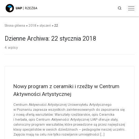
Search
Przejdź do treści
Men
Strona główna
»
2018
»
styczeń
»
22
Dzienne Archiwa:
22 stycznia 2018
4 wpisy
Nowy program z ceramiki i rzeźby w Centrum
Aktywności Artystycznej
Centrum Aktywności Artystycznej Uniwersytetu Artystycznego
w Poznaniu zaprasza wszystkich zainteresowanych do zapoznania się
z nową ofertą warsztatów: Warsztaty rzeźbiarskie, opis Ceramika
i herbata, opis Centrum Aktywności Artystycznej UAP oferuje stały,
całoroczny program warsztatów, które prowadzone są przez najwyższej
klasy specjalistów w swoich dziedzinach – pedagogów naszej uczelni.
Zajęcia mają na celu nie tylko rozwijanie umiejętności […]