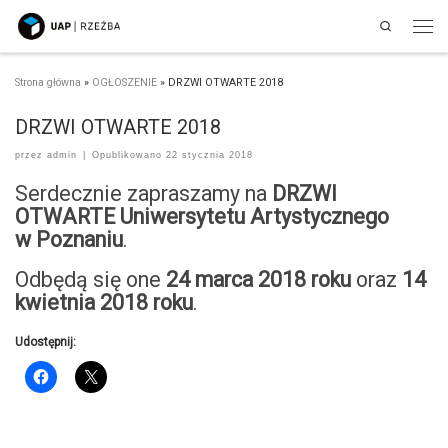
Search
Przejdź do treści
Men
Strona główna
»
OGŁOSZENIE
»
DRZWI OTWARTE 2018
DRZWI OTWARTE 2018
przez
admin
|
Opublikowano
22 stycznia 2018
Serdecznie zapraszamy na
DRZWI
OTWARTE Uniwersytetu Artystycznego
w Poznaniu
.
Odbędą się one
24 marca 2018 roku
oraz
14
kwietnia 2018 roku
.
Udostępnij: