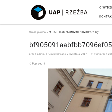
Przejdź do treści
O WYDZ
KONTAK
Strona główna
»
bf905091aabfbb7096ef05136c18fc7b_bg1
bf905091aabfbb7096ef0
przez
admin
|
Opublikowano
2 kwietnia 2017
-
w wymiarach
256
Nawigacja po obrazach
Poprzedni