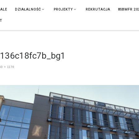
IALE
DZIAŁALNOŚĆ
PROJEKTY
REKRUTACJA
8SBMFR 20
T
5136c18fc7b_bg1
0 × 1176