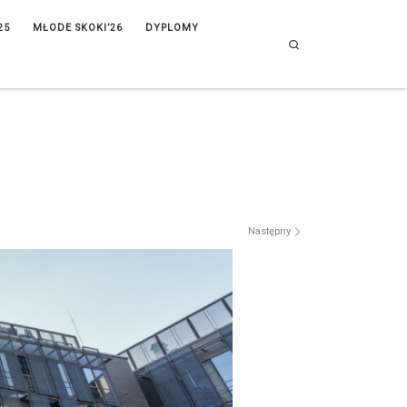
25
MŁODE SKOKI’26
DYPLOMY
Search
Następny