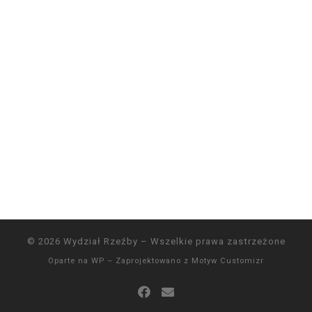
© 2026
Wydział Rzeźby
– Wszelkie prawa zastrzeżone
Oparte na
WP
– Zaprojektowano z
Motyw Customizr