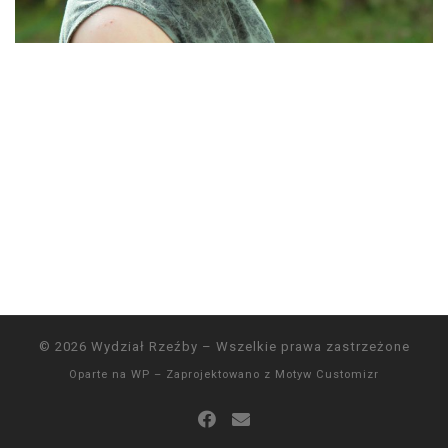
© 2026
Wydział Rzeźby
– Wszelkie prawa zastrzeżone
Oparte na
WP
– Zaprojektowano z
Motyw Customizr