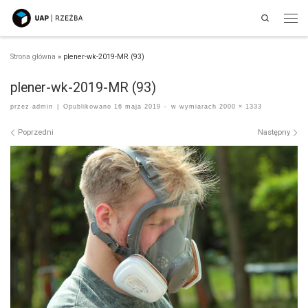
Search
Przejdź do treści
Men
Strona główna
»
plener-wk-2019-MR (93)
plener-wk-2019-MR (93)
przez
admin
|
Opublikowano
16 maja 2019
-
w wymiarach
2000 × 1333
Nawigacja po obrazach
Poprzedni
Następny