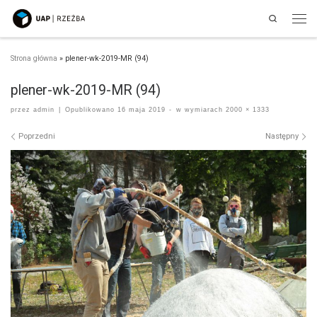
Search
Przejdź do treści
Men
Strona główna
»
plener-wk-2019-MR (94)
plener-wk-2019-MR (94)
przez
admin
|
Opublikowano
16 maja 2019
-
w wymiarach
2000 × 1333
Nawigacja po obrazach
Poprzedni
Następny