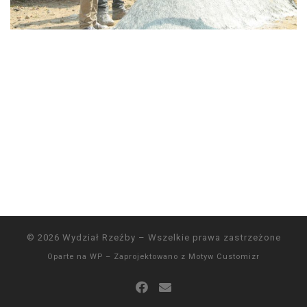
© 2026
Wydział Rzeźby
– Wszelkie prawa zastrzeżone
Oparte na
WP
– Zaprojektowano z
Motyw Customizr