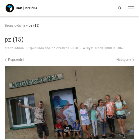
Search
Przejdź do treści
Men
Strona główna
»
pz (15)
pz (15)
przez
admin
|
Opublikowano
27 czerwca 2018
-
w wymiarach
1600 × 1067
Nawigacja po obrazach
Poprzedni
Następny