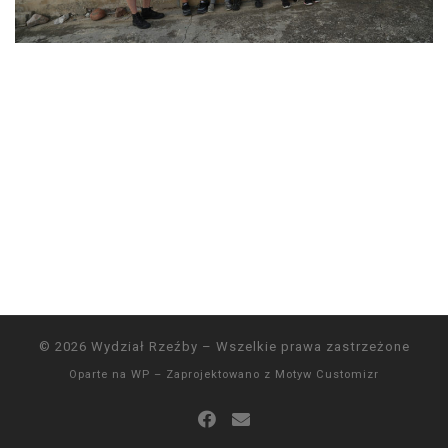
© 2026
Wydział Rzeźby
– Wszelkie prawa zastrzeżone
Oparte na
WP
– Zaprojektowano z
Motyw Customizr