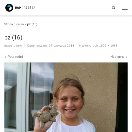
Search
Przejdź do treści
Men
Strona główna
»
pz (16)
pz (16)
przez
admin
|
Opublikowano
27 czerwca 2018
-
w wymiarach
1600 × 1067
Nawigacja po obrazach
Poprzedni
Następny