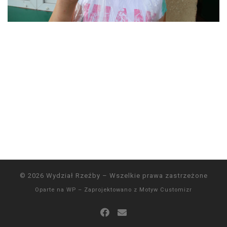
© 2026
Wydział Rzeźby
– Wszelkie prawa zastrzeżone
Oparte na
WP
– Zaprojektowano z
Motyw Customizr