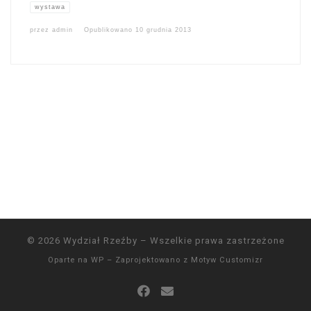
wystawa
przez
admin
Opublikowano
10 grudnia 2013
© 2026
Wydział Rzeźby
– Wszelkie prawa zastrzeżone
Oparte na
WP
– Zaprojektowano z
Motyw Customizr