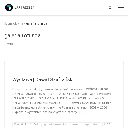
Search
Przejdź do treści
Men
Strona główna
»
galeria rotunda
galeria rotunda
1 wpis
Wystawa | Dawid Szafrański
Dawid Szafrański | „Czarna skrzynka” Wystawa TWÓRCA I JEGO
DZIEŁO Otwarcie czwartek 12.12.2013 | 18.00 Czas trwania wystawy
13.12-31.12.2013 GALERIA ROTUNDA W BUDYNKU GŁÓWNYM
UNIWERSYTETU ARTYSTYCZNEGO DAWID SZAFRAŃSKI Studia
na Uniwersytecie Artystycznym w Poznaniu w latach 2001 – 2006.
Dyplom z wyróżnieniem na Wydziale Rzeźby i […]
Dawid Szafrański
galeria rotunda
twórca i jego dzieło
UAP