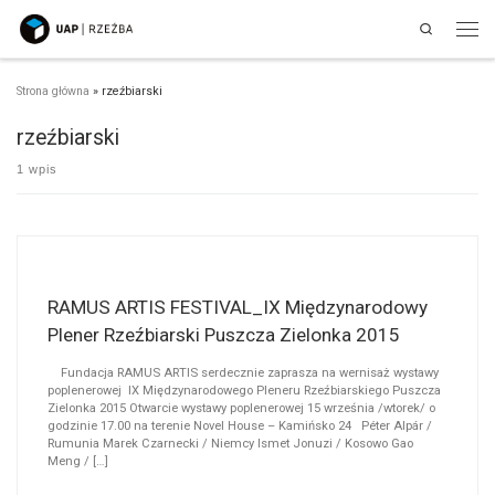
Search
Przejdź do treści
Men
Strona główna
»
rzeźbiarski
rzeźbiarski
1 wpis
RAMUS ARTIS FESTIVAL_IX Międzynarodowy
Plener Rzeźbiarski Puszcza Zielonka 2015
Fundacja RAMUS ARTIS serdecznie zaprasza na wernisaż wystawy
poplenerowej IX Międzynarodowego Pleneru Rzeźbiarskiego Puszcza
Zielonka 2015 Otwarcie wystawy poplenerowej 15 września /wtorek/ o
godzinie 17.00 na terenie Novel House – Kamińsko 24 Péter Alpár /
Rumunia Marek Czarnecki / Niemcy Ismet Jonuzi / Kosowo Gao
Meng / […]