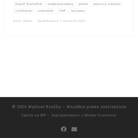
Dawid Szafrański
międzynarodowy
plener
puszcza zielonka
rzeźbiarski
szafrański
UAP
wystawa
przez
admin
Opublikowano
1 września 2015
© 2026
Wydział Rzeźby
– Wszelkie prawa zastrzeżone
Oparte na
WP
– Zaprojektowano z
Motyw Customizr