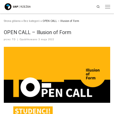
Search
Przejdź do treści
Men
Strona główna
»
Bez kategorii
»
OPEN CALL – Illusion of Form
OPEN CALL – Illusion of Form
przez
TD
|
Opublikowano
3 maja 2022