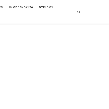
25
MŁODE SKOKI’26
DYPLOMY
Search