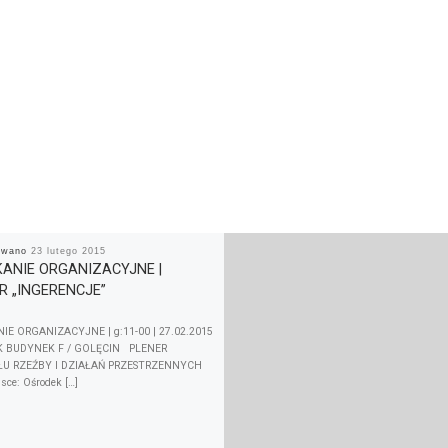
kowano
23 lutego 2015
ANIE ORGANIZACYJNE |
R „INGERENCJE”
IE ORGANIZACYJNE | g:11-00 | 27.02.2015
K BUDYNEK F / GOLĘCIN PLENER
U RZEŹBY I DZIAŁAŃ PRZESTRZENNYCH
sce: Ośrodek […]