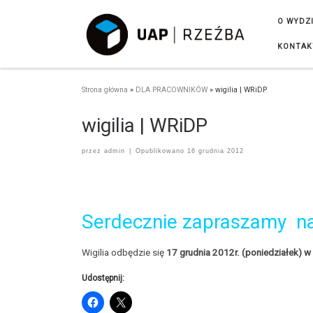
Przejdź do treści
O WYDZ
KONTAK
Strona główna
»
DLA PRACOWNIKÓW
»
wigilia | WRiDP
wigilia | WRiDP
przez
admin
|
Opublikowano
16 grudnia 2012
Serdecznie zapraszamy na
Wigilia odbędzie się
17 grudnia 2012r. (poniedziałek) w 
Udostępnij: