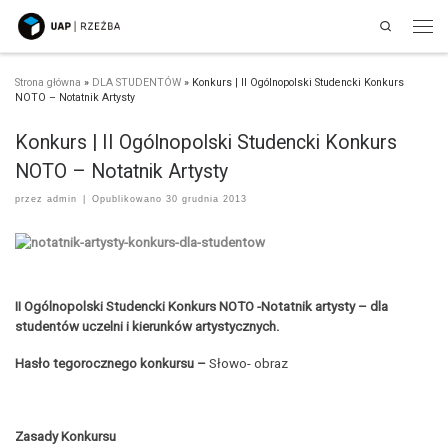
Search
Przejdź do treści
Men
Strona główna
»
DLA STUDENTÓW
»
Konkurs | II Ogólnopolski Studencki Konkurs
NOTO – Notatnik Artysty
Konkurs | II Ogólnopolski Studencki Konkurs
NOTO – Notatnik Artysty
przez
admin
|
Opublikowano
30 grudnia 2013
II Ogólnopolski Studencki Konkurs NOTO -Notatnik artysty – dla
studentów uczelni i kierunków artystycznych.
Hasło tegorocznego konkursu –
Słowo- obraz
Zasady Konkursu