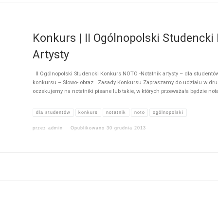
Konkurs | II Ogólnopolski Studenck
Artysty
II Ogólnopolski Studencki Konkurs NOTO -Notatnik artysty – dla studentó
konkursu – Słowo- obraz Zasady Konkursu Zapraszamy do udziału w drugi
oczekujemy na notatniki pisane lub takie, w których przeważała będzie nota
dla studentów
konkurs
notatnik
noto
ogólnopolski
przez
admin
Opublikowano
30 grudnia 2013