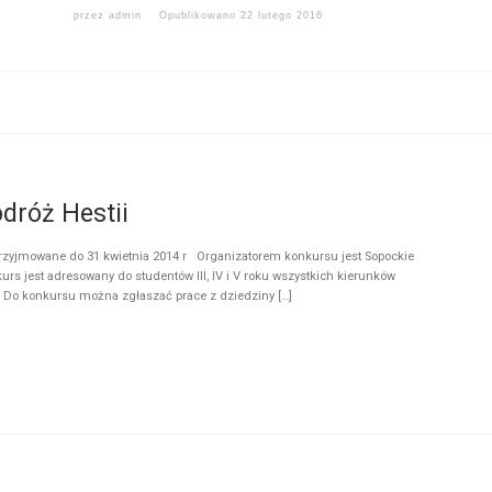
przez
admin
Opublikowano
22 lutego 2016
odróż Hestii
przyjmowane do 31 kwietnia 2014 r Organizatorem konkursu jest Sopockie
rs jest adresowany do studentów III, IV i V roku wszystkich kierunków
. Do konkursu można zgłaszać prace z dziedziny […]