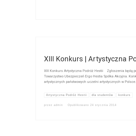
XIII Konkurs | Artystyczna P
XIII Konkurs Artystyczna Podróż Hestii Zgłoszenia będą 
Towarzystwo Ubezpieczeń Ergo Hestia Spółka Akcyjna. Konku
artystycznych państwowych uczelni artystycznych w Polsce
Artystyczna Podróż Hestii
dla studentów
konkurs
przez
admin
Opublikowano
24 stycznia 2014