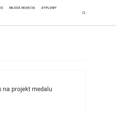
25
MŁODE SKOKI’26
DYPLOMY
Search
s na projekt medalu