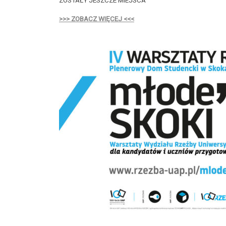
ZOSTAŁY JESZCZE MIEJSCA
>>> ZOBACZ WIĘCEJ <<<