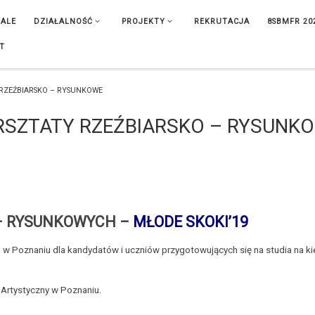
IALE
DZIAŁALNOŚĆ
PROJEKTY
REKRUTACJA
8SBMFR 20
T
 RZEŹBIARSKO – RYSUNKOWE
ARSZTATY RZEŹBIARSKO – RYSUNK
– RYSUNKOWYCH –
MŁODE SKOKI’19
w Poznaniu dla kandydatów i uczniów przygotowujących się na studia na ki
 Artystyczny w Poznaniu.