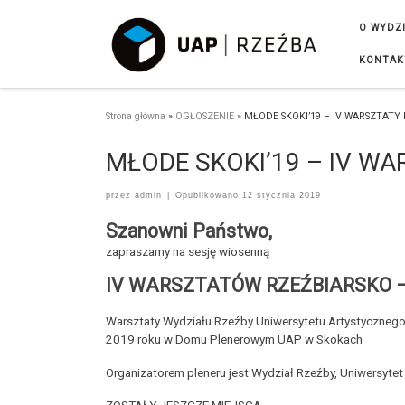
Przejdź do treści
O WYDZ
KONTAK
Strona główna
»
OGŁOSZENIE
»
MŁODE SKOKI’19 – IV WARSZTATY
MŁODE SKOKI’19 – IV W
przez
admin
|
Opublikowano
12 stycznia 2019
Szanowni Państwo,
zapraszamy na sesję wiosenną
IV WARSZTATÓW RZEŹBIARSKO 
Warsztaty Wydziału Rzeźby Uniwersytetu Artystycznego 
2019 roku w Domu Plenerowym UAP w Skokach
Organizatorem pleneru jest Wydział Rzeźby, Uniwersytet