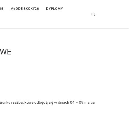
25
MŁODE SKOKI’26
DYPLOMY
Search
OWE
erunku rzeźba
,
które odbędą się w dniach 04 – 09 marca