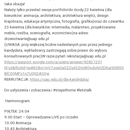
taka okazja!
Należy tylko przesłać swoje portfolio!do środy 22 kwietnia (dla
kierunków: animacja, architektura, architektura wnętrz, design
krajobrazu, edukacja artystyczna, fotografia, grafika)oraz do czwartku
23 kwietnia (dla kierunków: intermedia, malarstwo, projektowanie
mebla, rzeźba, scenografia, wzornictwo)na adres:
drzwiotwarte@uap.edu.pl
(UWAGA: przy większej liczbie nadesłanych prac przez jednego
kandydata, wykładowcy zastrzegają sobie prawo do wyboru
konsultowanych prac)W razie pytań: rekrutacja@uap.edu.pl
https://support.google.com/a/users/answer/9282720?
hl=pl&fbclid=IwAR2Bq1mV7xeaGaGZZg42StnWQxdoh0ZDKuH3KRtQ
BlC0QMFs1n7UQ02A5Qw
REKRUTACJA:
https://uap.edu.pl/dla-kandydata/
Do usłyszenia i zobaczenia i #stayathome #letstalk
Harmonogram:
PIĄTEK: 24.04
9.00 Start – Oprowadzanie LIVE po Uczelni
10.00 Animacja
10.45 Architektura