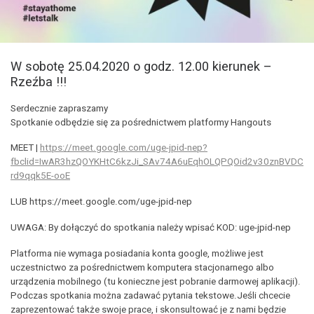
W sobotę 25.04.2020 o godz. 12.00 kierunek –
Rzeźba !!!
Serdecznie zapraszamy
Spotkanie odbędzie się za pośrednictwem platformy Hangouts
MEET |
https://meet.google.com/uge-jpid-nep?
fbclid=IwAR3hzQOYKHtC6kzJi_SAv74A6uEqhOLQPQOid2v30znBVDC
rd9qqk5E-ooE
LUB https://meet.google.com/uge-jpid-nep
UWAGA: By dołączyć do spotkania należy wpisać KOD: uge-jpid-nep
Platforma nie wymaga posiadania konta google, możliwe jest
uczestnictwo za pośrednictwem komputera stacjonarnego albo
urządzenia mobilnego (tu konieczne jest pobranie darmowej aplikacji).
Podczas spotkania można zadawać pytania tekstowe.Jeśli chcecie
zaprezentować także swoje prace, i skonsultować je z nami będzie