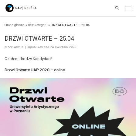
Search
Przejdź do treści
Men
Strona główna
»
Bez kategorii
»
DRZWI OTWARTE – 25.04
DRZWI OTWARTE – 25.04
przez
admin
|
Opublikowano
24 kwietnia 2020
Czołem drodzy Kandydaci!
Drzwi Otwarte UAP 2020 – online